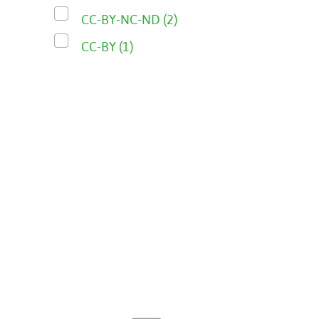
CC-BY-NC-ND (2)
CC-BY (1)