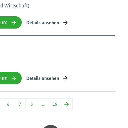
nd Wirtschaft)
ium
Details ansehen
ium
Details ansehen
6
7
8
…
16