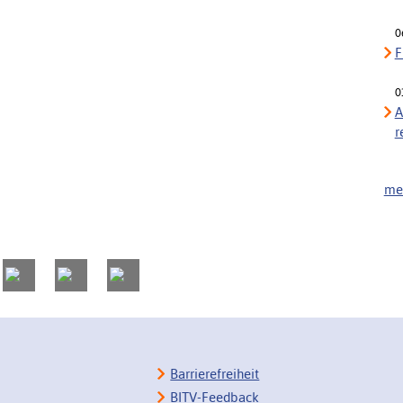
0
F
0
A
r
meh
Barrierefreiheit
BITV-Feedback