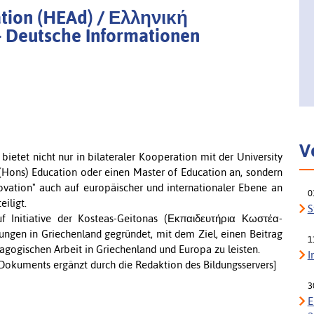
ation (HEAd) / Ελληνική
- Deutsche Informationen
V
bietet nicht nur in bilateraler Kooperation mit der University
(Hons) Education oder einen Master of Education an, sondern
ovation" auch auf europäischer und internationaler Ebene an
0
iligt.
S
uf Initiative der Kosteas-Geitonas (Εκπαιδευτήρια Κωστέα-
tungen in Griechenland gegründet, mit dem Ziel, einen Beitrag
1
agogischen Arbeit in Griechenland und Europa zu leisten.
I
okuments ergänzt durch die Redaktion des Bildungsservers]
3
E