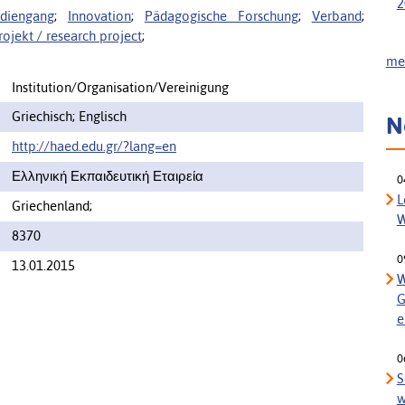
2
udiengang
;
Innovation
;
Pädagogische Forschung
;
Verband
;
ojekt / research project
;
meh
Institution/Organisation/Vereinigung
Griechisch; Englisch
N
http://haed.edu.gr/?lang=en
Ελληνική Εκπαιδευτική Εταιρεία
0
L
Griechenland;
W
8370
0
13.01.2015
W
G
e
0
S
w