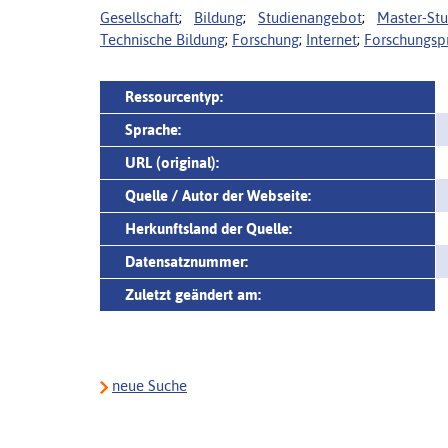
Gesellschaft
;
Bildung
;
Studienangebot
;
Master-St
Technische Bildung
;
Forschung
;
Internet
;
Forschungspr
Ressourcentyp:
Sprache:
URL (original):
Quelle / Autor der Webseite:
Herkunftsland der Quelle:
Datensatznummer:
Zuletzt geändert am:
neue Suche