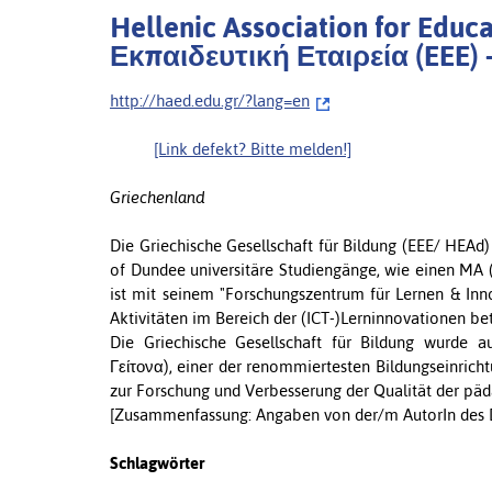
Hellenic Association for Educ
Εκπαιδευτική Εταιρεία (EEE) 
http://haed.edu.gr/?lang=en
[Link defekt? Bitte melden!]
Griechenland
Die Griechische Gesellschaft für Bildung (EEE/ HEAd) 
of Dundee universitäre Studiengänge, wie einen MA 
ist mit seinem "Forschungszentrum für Lernen & Inn
Aktivitäten im Bereich der (ICT-)Lerninnovationen bete
Die Griechische Gesellschaft für Bildung wurde a
Γείτονα), einer der renommiertesten Bildungseinrich
zur Forschung und Verbesserung der Qualität der päd
[Zusammenfassung: Angaben von der/m AutorIn des D
Schlagwörter