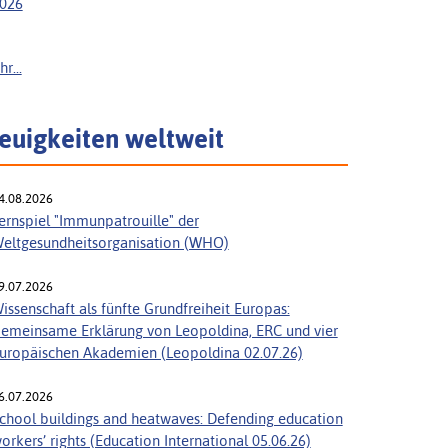
026
r...
euigkeiten weltweit
4.08.2026
ernspiel "Immunpatrouille" der
eltgesundheitsorganisation (WHO)
9.07.2026
issenschaft als fünfte Grundfreiheit Europas:
emeinsame Erklärung von Leopoldina, ERC und vier
uropäischen Akademien (Leopoldina 02.07.26)
6.07.2026
chool buildings and heatwaves: Defending education
orkers’ rights (Education International 05.06.26)