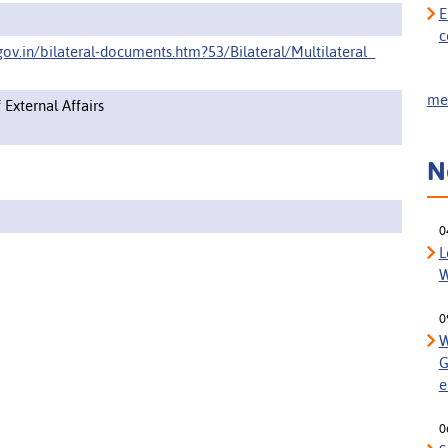
E
c
ov.in/bilateral-documents.htm?53/Bilateral/Multilateral_
meh
f External Affairs
N
0
L
W
0
W
G
e
0