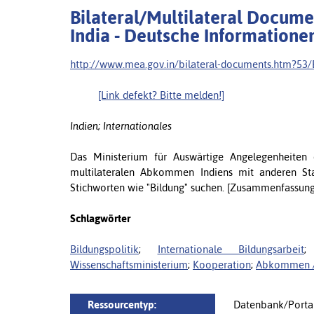
Bilateral/Multilateral Document
India - Deutsche Informatione
http://www.mea.gov.in/bilateral-documents.htm?53/
[Link defekt? Bitte melden!]
Indien; Internationales
Das Ministerium für Auswärtige Angelegenheiten 
multilateralen Abkommen Indiens mit anderen S
Stichworten wie "Bildung" suchen. [Zusammenfassung
Schlagwörter
Bildungspolitik
;
Internationale Bildungsarbeit
Wissenschaftsministerium
;
Kooperation
;
Abkommen /
Ressourcentyp:
Datenbank/Porta