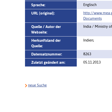
Englisch
Sprache:
http://www.mea.g
URL (original):
Documents
India / Ministry o
Quelle / Autor der
Webseite:
Indien;
Herkunftsland der
Quelle:
8263
Datensatznummer:
05.11.2013
Zuletzt geändert am:
neue Suche