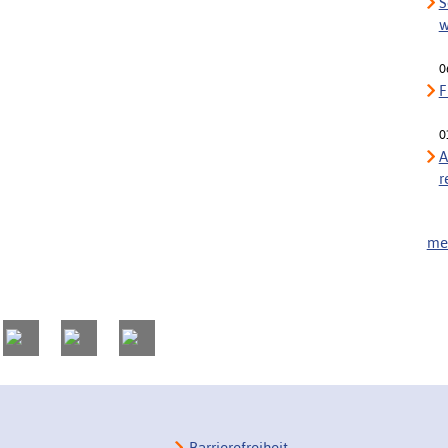
S
w
0
F
0
A
r
meh
Barrierefreiheit