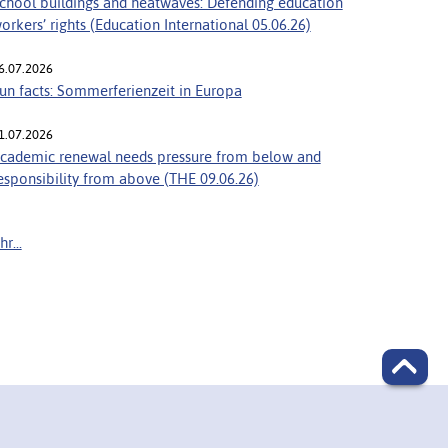
chool buildings and heatwaves: Defending education
orkers’ rights (Education International 05.06.26)
6.07.2026
un facts: Sommerferienzeit in Europa
1.07.2026
cademic renewal needs pressure from below and
esponsibility from above (THE 09.06.26)
r...