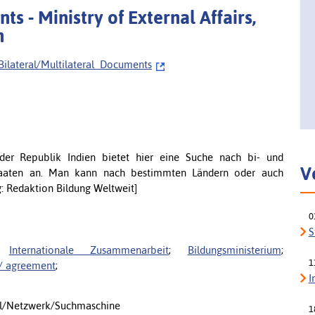
s - Ministry of External Affairs,
n
Bilateral/Multilateral_Documents
der Republik Indien bietet hier eine Suche nach bi- und
V
taaten an. Man kann nach bestimmten Ländern oder auch
: Redaktion Bildung Weltweit]
0
S
;
Internationale Zusammenarbeit
;
Bildungsministerium
;
1
 agreement
;
I
l/Netzwerk/Suchmaschine
1