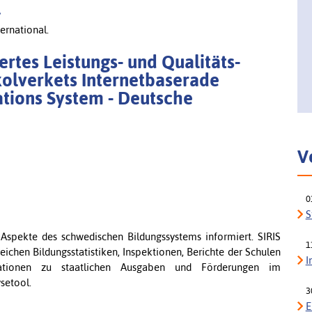
l
ernational.
ertes Leistungs- und Qualitäts-
kolverkets Internetbaserade
ations System - Deutsche
V
0
S
e Aspekte des schwedischen Bildungssystems informiert. SIRIS
1
ichen Bildungsstatistiken, Inspektionen, Berichte der Schulen
I
mationen zu staatlichen Ausgaben und Förderungen im
setool.
3
E