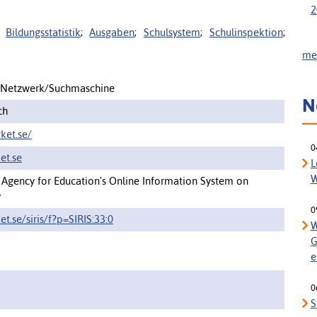
2
;
Bildungsstatistik
;
Ausgaben
;
Schulsystem
;
Schulinspektion
;
meh
/Netzwerk/Suchmaschine
N
ch
ket.se/
0
ket.se
L
W
l Agency for Education's Online Information System on
y
0
ket.se/siris/f?p=SIRIS:33:0
W
G
e
0
S