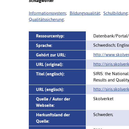
Schlagwörter
Informationssystem
;
Bildungsqualität
;
Schulbildung
Qualitätssicherung
;
Ressourcentyp:
Datenbank/Portal
Schwedisch; Englis
Sprache:
http://www.skolver
Gehört zur URL:
http://siris.skolver
URL (original):
SIRIS: the Nationa
Titel (englisch):
Results and Qualit
http://siris.skolver
URL (englisch):
Skolverket
Quelle / Autor der
Webseite:
Schweden;
Herkunftsland der
Quelle: