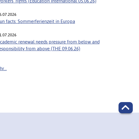
orkers’ rights (Education International 05.06.26)
6.07.2026
un facts: Sommerferienzeit in Europa
1.07.2026
cademic renewal needs pressure from below and
esponsibility from above (THE 09.06.26)
r...