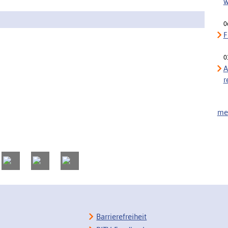
w
0
F
0
A
r
meh
Barrierefreiheit