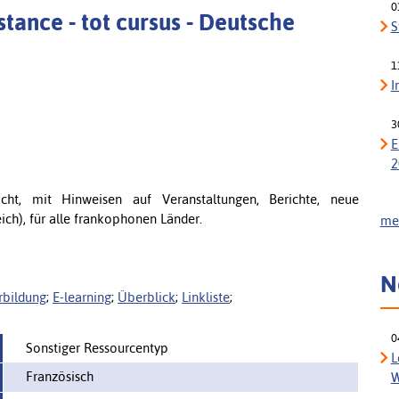
0
tance - tot cursus - Deutsche
S
1
I
3
E
2
ht, mit Hinweisen auf Veranstaltungen, Berichte, neue
ch), für alle frankophonen Länder.
meh
N
rbildung
;
E-learning
;
Überblick
;
Linkliste
;
0
Sonstiger Ressourcentyp
L
Französisch
W