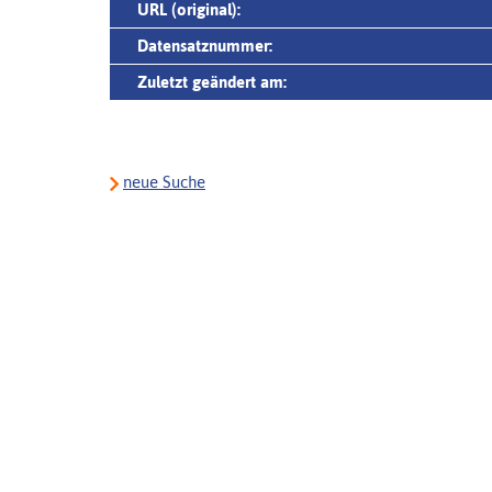
URL (original):
Datensatznummer:
Zuletzt geändert am:
neue Suche