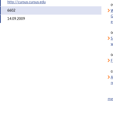
http://cursus.cursus.edu
0
6602
W
G
14.09.2009
e
0
S
w
0
F
0
A
r
meh