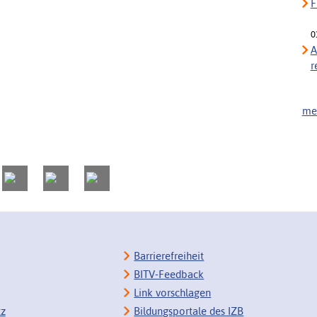
F
0
A
r
meh
Barrierefreiheit
BITV-Feedback
Link vorschlagen
tz
Bildungsportale des IZB