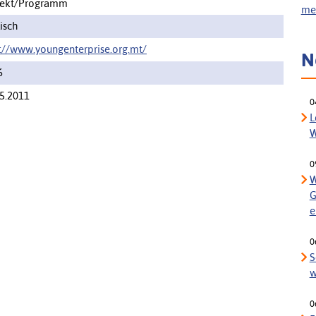
jekt/Programm
meh
isch
://www.youngenterprise.org.mt/
N
6
5.2011
0
L
W
0
W
G
e
0
S
w
0