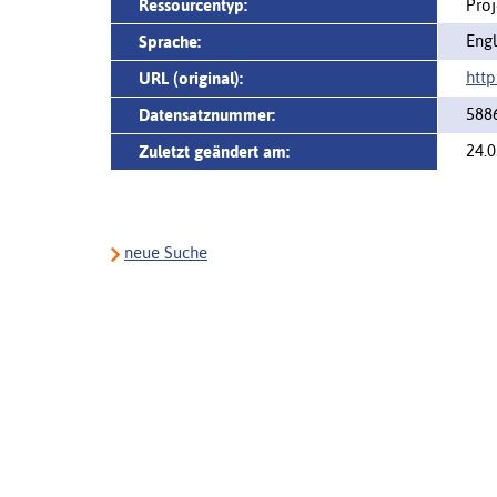
Ressourcentyp:
Pro
Engl
Sprache:
http
URL (original):
588
Datensatznummer:
24.0
Zuletzt geändert am:
neue Suche