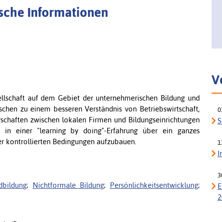
tsche Informationen
V
ellschaft auf dem Gebiet der unternehmerischen Bildung und
chen zu einem besseren Verständnis von Betriebswirtschaft,
0
schaften zwischen lokalen Firmen und Bildungseinrichtungen
S
 in einer "learning by doing"-Erfahrung über ein ganzes
r kontrollierten Bedingungen aufzubauen.
1
I
3
dbildung
;
Nichtformale Bildung
;
Persönlichkeitsentwicklung
;
E
2