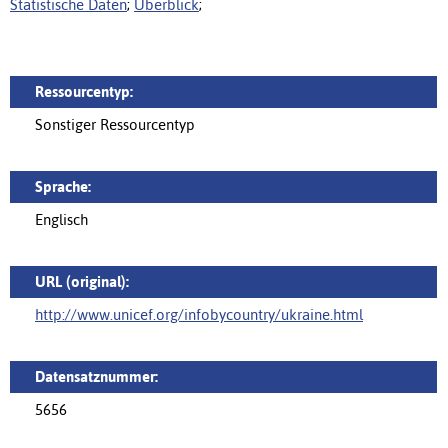
Statistische Daten
;
Überblick
;
Ressourcentyp:
Sonstiger Ressourcentyp
Sprache:
Englisch
URL (original):
http://www.unicef.org/infobycountry/ukraine.html
Datensatznummer:
5656