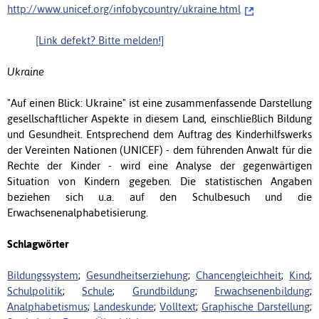
http://www.unicef.org/infobycountry/ukraine.html
[Link defekt? Bitte melden!]
Ukraine
"Auf einen Blick: Ukraine" ist eine zusammenfassende Darstellung
gesellschaftlicher Aspekte in diesem Land, einschließlich Bildung
und Gesundheit. Entsprechend dem Auftrag des Kinderhilfswerks
der Vereinten Nationen (UNICEF) - dem führenden Anwalt für die
Rechte der Kinder - wird eine Analyse der gegenwärtigen
Situation von Kindern gegeben. Die statistischen Angaben
beziehen sich u.a. auf den Schulbesuch und die
Erwachsenenalphabetisierung.
Schlagwörter
Bildungssystem
;
Gesundheitserziehung
;
Chancengleichheit
;
Kind
;
Schulpolitik
;
Schule
;
Grundbildung
;
Erwachsenenbildung
;
Analphabetismus
;
Landeskunde
;
Volltext
;
Graphische Darstellung
;