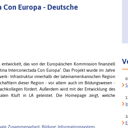
a Con Europa - Deutsche
V
entwickelt, das von der Europäischen Kommission finanziell
Latina Interconectada Con Europa". Das Projekt wurde im Jahre
werk- Infrastruktur innerhalb der lateinamerikanischen Region
0
haftlern dieser Region - vor allem auch im Bildungswesen -
S
achkollegen fördert. Außerdem wird mit der Entwicklung des
alen Kluft in LA geleistet. Die Homepage zeigt, welche
1
I
1
E
onale Zusammenarbeit
;
Bildung
;
Informationssystem
;