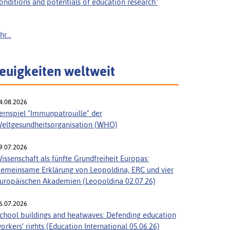
onditions and potentials of education research"
r...
euigkeiten weltweit
4.08.2026
ernspiel "Immunpatrouille" der
eltgesundheitsorganisation (WHO)
9.07.2026
issenschaft als fünfte Grundfreiheit Europas:
emeinsame Erklärung von Leopoldina, ERC und vier
uropäischen Akademien (Leopoldina 02.07.26)
6.07.2026
chool buildings and heatwaves: Defending education
orkers’ rights (Education International 05.06.26)