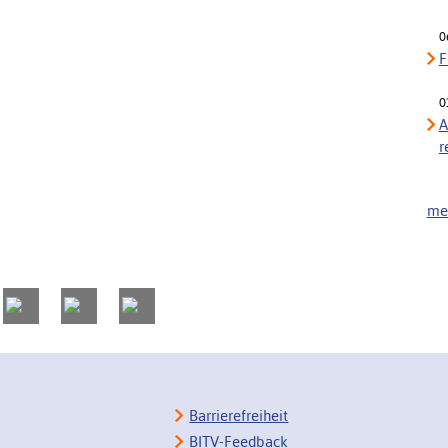
0
F
0
A
r
meh
Barrierefreiheit
BITV-Feedback