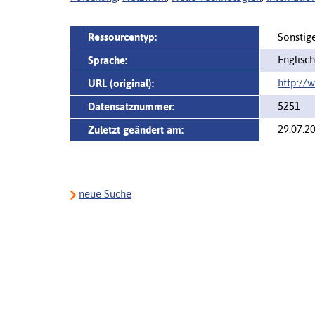
Ressourcentyp:
Sonstig
Englisch
Sprache:
http://
URL (original):
5251
Datensatznummer:
29.07.2
Zuletzt geändert am:
neue Suche