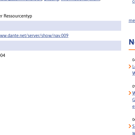
c
er Ressourcentyp
meh
www.dante.net/server/show/nav.009
N
004
0
L
W
0
W
G
e
0
S
w