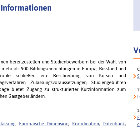
 Informationen
V
ionen bereitzustellen und Studienbewerbern bei der Wahl von
n mehr als 900 Bildungseinrichtungen in Europa, Russland und
0
ofile schließen ein: Beschreibung von Kursen und
S
ragsverfahren, Zulassungsvoraussetzungen, Studiengebühren
age bietet Zugang zu strukturierter Kurzinformation zum
1
chen Gastgeberländern.
I
1
E
lassung
;
Europäische Dimension
;
Koordination
;
Datenbank
;
c