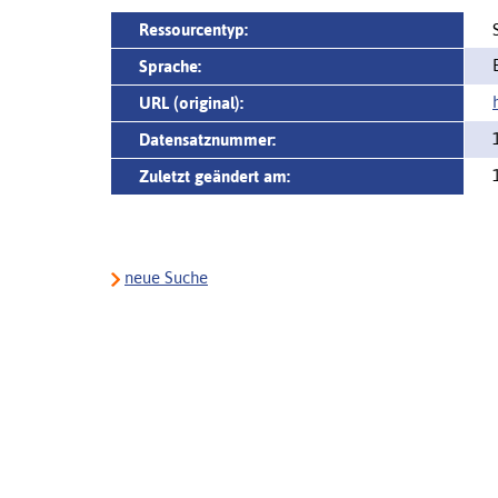
Ressourcentyp:
Sprache:
URL (original):
Datensatznummer:
Zuletzt geändert am:
neue Suche