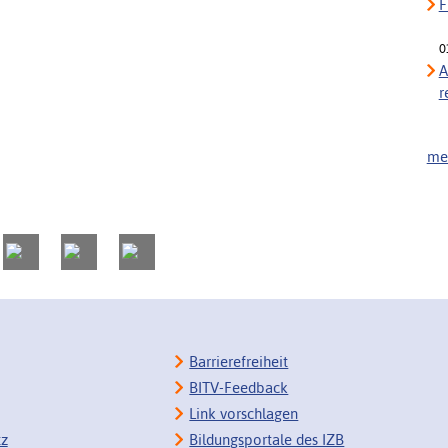
F
0
A
r
meh
Barrierefreiheit
BITV-Feedback
Link vorschlagen
tz
Bildungsportale des IZB