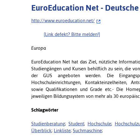
EuroEducation Net - Deutsche
http://www.euroeducation.net/
[Link defekt? Bitte melden!]
Europa
EuroEducation Net hat das Ziel, nützliche Informat
Studiengängen und Kursen behilflich zu sein, die vo
der GUS angeboten werden. Die Eingangspr
Hochschuleinrichtungen, Kontakteinzelheiten, Ant
sowie Qualifikationen und Grade etc.- Die Homep
jeweiligen Bildungssystem von mehr als 30 europäis
Schlagwörter
Studienberatung
;
Student
;
Hochschule
;
Hochschulzu
Überblick
;
Linkliste
;
Suchmaschine
;