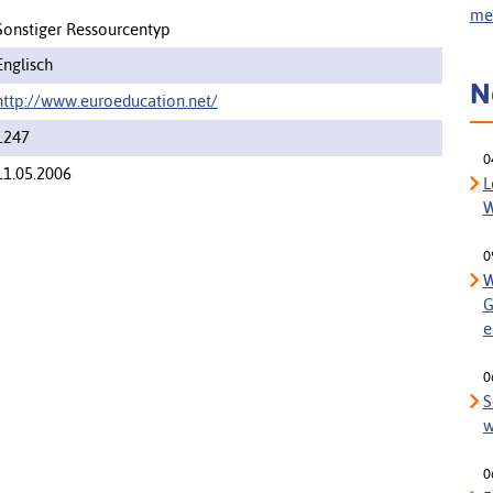
meh
Sonstiger Ressourcentyp
Englisch
N
http://www.euroeducation.net/
1247
0
11.05.2006
L
W
0
W
G
e
0
S
w
0