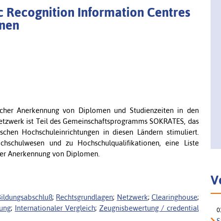
 Recognition Information Centres
onen
scher Anerkennung von Diplomen und Studienzeiten in den
etzwerk ist Teil des Gemeinschaftsprogramms SOKRATES, das
chen Hochschuleinrichtungen in diesen Ländern stimuliert.
schulwesen und zu Hochschulqualifikationen, eine Liste
 der Anerkennung von Diplomen.
V
Bildungsabschluß
;
Rechtsgrundlagen
;
Netzwerk
;
Clearinghouse
;
gung
;
Internationaler Vergleich
;
Zeugnisbewertung / credential
0
S