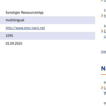
1
Sonstiger Ressourcentyp
I
multilingual
1
http://www.enic-naric.net
E
1095
c
01.09.2025
meh
N
0
L
W
0