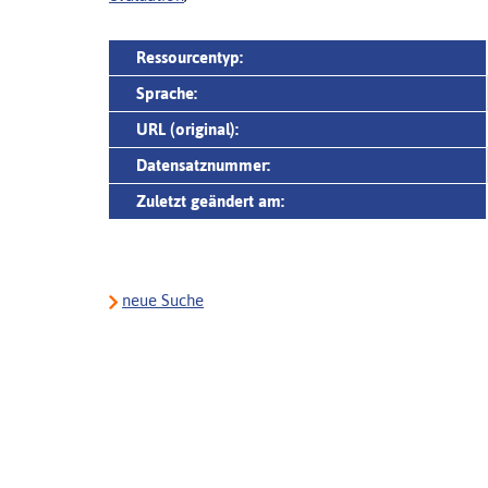
Ressourcentyp:
Sprache:
URL (original):
Datensatznummer:
Zuletzt geändert am:
neue Suche