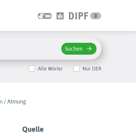
Suchen
Alle Wörter
Nur OER
en
/
Atmung
Quelle