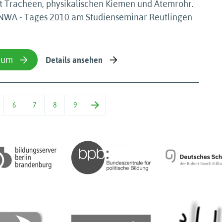
 Tracheen, physikalischen Kiemen und Atemrohr.
s NWA - Tages 2010 am Studienseminar Reutlingen
ium
Details ansehen
6
7
8
9