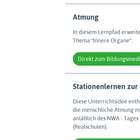
Atmung
In diesem Lernpfad erweit
Thema ʺInnere Organeʺ.
Direkt zum Bildungsmed
Stationenlernen zu
Diese Unterrichtsidee enth
die menschliche Atmung mit
anläßlich des NWA - Tages
(Realschulen).