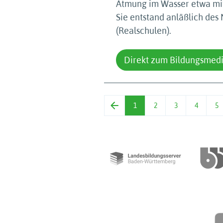
Atmung im Wasser etwa mit
Sie entstand anläßlich de
(Realschulen).
Direkt zum Bildungsmed
1
2
3
4
5