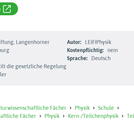
m
iftung, Langenhorner
Autor:
LEIFIPhysik
burg
Kostenpflichtig:
nein
Sprache:
Deutsch
ilt die gesetzliche Regelung
ler
urwissenschaftliche Fächer
Physik
Schule
aftliche Fächer
Physik
Kern-/Teilchenphysik
Te