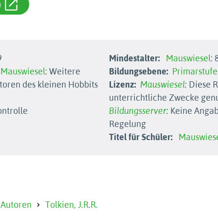
m
9
Mindestalter:
Mauswiesel
: 
Mauswiesel
: Weitere
Bildungsebene:
Primarstufe
toren des kleinen Hobbits
Lizenz:
Mauswiesel
:
Diese R
unterrichtliche Zwecke gen
ntrolle
Bildungsserver
:
Keine Angabe
Regelung
Titel für Schüler:
Mauswies
 Autoren
Tolkien, J.R.R.