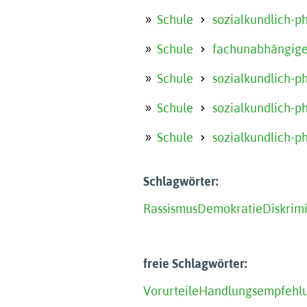
Schule
sozialkundlich-p
Schule
fachunabhängige
Schule
sozialkundlich-p
Schule
sozialkundlich-p
Schule
sozialkundlich-p
Schlagwörter:
Rassismus
Demokratie
Diskrim
freie Schlagwörter:
Vorurteile
Handlungsempfehl