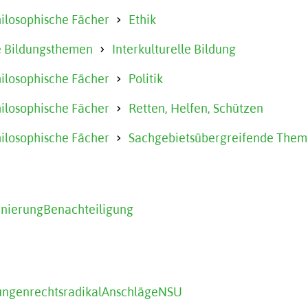
hilosophische Fächer
Ethik
 Bildungsthemen
Interkulturelle Bildung
hilosophische Fächer
Politik
hilosophische Fächer
Retten, Helfen, Schützen
hilosophische Fächer
Sachgebietsübergreifende The
inierung
Benachteiligung
ungen
rechtsradikal
Anschläge
NSU