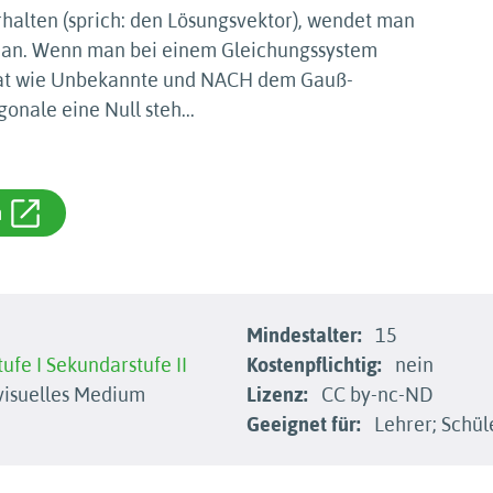
halten (sprich: den Lösungsvektor), wendet man
n an. Wenn man bei einem Gleichungssystem
hat wie Unbekannte und NACH dem Gauß-
gonale eine Null steh
...
m
Mindestalter:
15
ufe I
Sekundarstufe II
Kostenpflichtig:
nein
isuelles Medium
Lizenz:
CC by-nc-ND
Geeignet für:
Lehrer; Schül