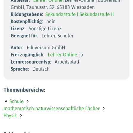
Anbieter:
Lehrer Online
: Lehrer-Online | Eduversum
GmbH, Taunusstr. 52, 65183 Wiesbaden
Bildungsebene:
Sekundarstufe I
Sekundarstufe II
Kostenpflichtig:
nein
Lizenz:
Sonstige Lizenz
Geeignet für:
Lehrer; Schüler
Autor:
Eduversum GmbH
Frei zugänglich:
Lehrer Online
: ja
Lernressourcentyp:
Arbeitsblatt
Sprache:
Deutsch
Themenbereiche:
Schule
mathematisch-naturwissenschaftliche Fächer
Physik