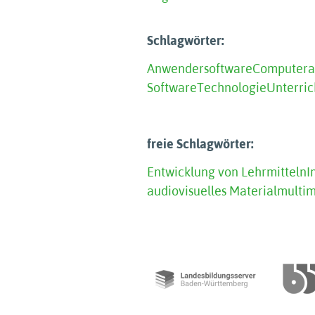
Schlagwörter:
Anwendersoftware
Computer
Software
Technologie
Unterri
freie Schlagwörter:
Entwicklung von Lehrmitteln
I
audiovisuelles Material
multim