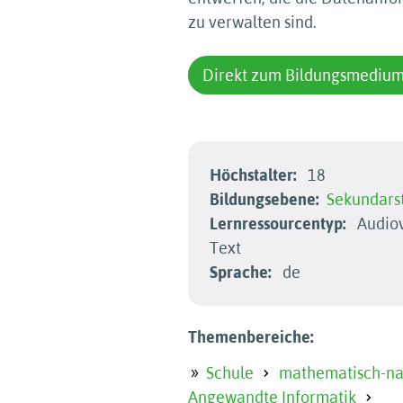
zu verwalten sind.
Direkt zum Bildungsmediu
Höchstalter:
18
Bildungsebene:
Sekundarst
Lernressourcentyp:
Audiov
Text
Sprache:
de
Themenbereiche:
Schule
mathematisch-nat
Angewandte Informatik