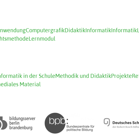
anwendung
Computergrafik
Didaktik
Informatik
Informatik
chtsmethode
Lernmodul
nformatik in der Schule
Methodik und Didaktik
Projekte
Re
ediales Material