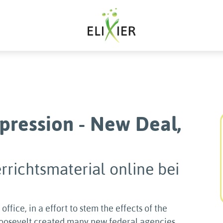
pression - New Deal,
rrichtsmaterial online bei
 office, in a effort to stem the effects of the
Roosevelt created many new federal agencies