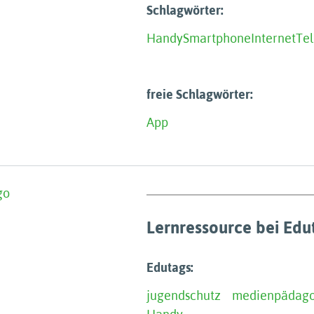
Schlagwörter:
Handy
Smartphone
Internet
Te
freie Schlagwörter:
App
Lernressource bei Edu
Edutags:
jugendschutz
medienpädago