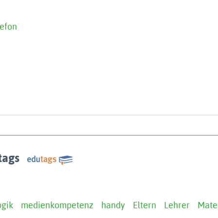
lefon
tags
gik
medienkompetenz
handy
Eltern
Lehrer
Mate