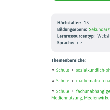
Höchstalter:
18
Bildungsebene:
Sekundarst
Lernressourcentyp:
Websit
Sprache:
de
Themenbereiche:
Schule
sozialkundlich-p
Schule
mathematisch-nat
Schule
fachunabhängige
Mediennutzung, Medienwirku