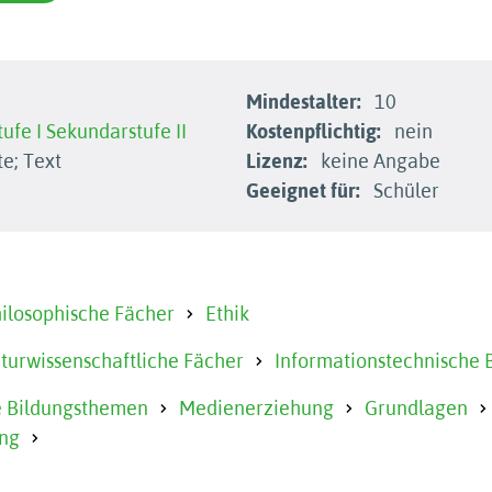
Mindestalter:
10
ufe I
Sekundarstufe II
Kostenpflichtig:
nein
e; Text
Lizenz:
keine Angabe
Geeignet für:
Schüler
hilosophische Fächer
Ethik
urwissenschaftliche Fächer
Informationstechnische 
 Bildungsthemen
Medienerziehung
Grundlagen
ng