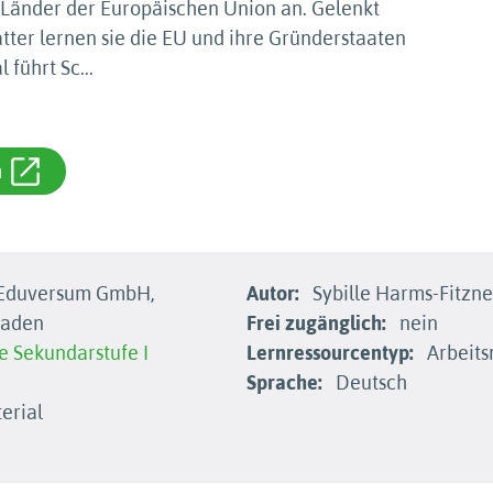
 Länder der Europäischen Union an. Gelenkt
tter lernen sie die EU und ihre Gründerstaaten
l führt Sc
...
m
 Eduversum GmbH,
Autor:
Sybille Harms-Fitzne
baden
Frei zugänglich:
nein
e
Sekundarstufe I
Lernressourcentyp:
Arbeits
Sprache:
Deutsch
erial