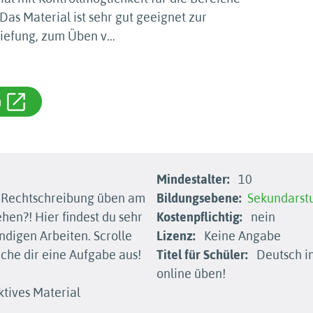
s Material ist sehr gut geeignet zur
iefung, zum Üben v
...
m
Mindestalter:
10
Rechtschreibung üben am
Bildungsebene:
Sekundarstu
hen?! Hier findest du sehr
Kostenpflichtig:
nein
digen Arbeiten. Scrolle
Lizenz:
Keine Angabe
uche dir eine Aufgabe aus!
Titel für Schüler:
Deutsch in
online üben!
ktives Material