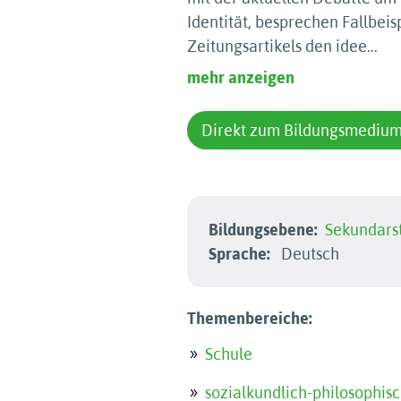
Identität, besprechen Fall­bei
Zeitungs­artikels den idee
...
mehr anzeigen
Direkt zum Bildungsmediu
Bildungsebene:
Sekundarst
Sprache:
Deutsch
Themenbereiche:
Schule
sozialkundlich-philosophis