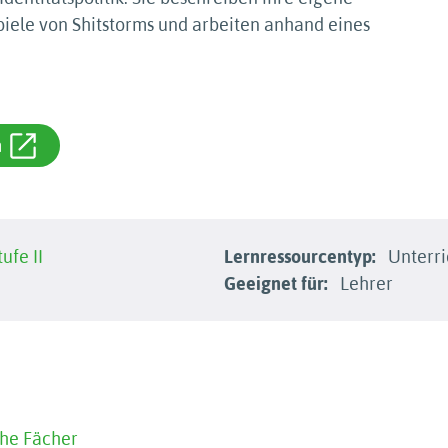
spiele von Shitstorms und arbeiten anhand eines
m
ufe II
Lernressourcentyp:
Unterri
Geeignet für:
Lehrer
che Fächer