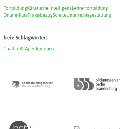
Fortbildung
Künstliche Intelligenz
Lehrerfortbildung
Online-Kurs
Praxisbezug
Schule
Unterrichtsgestaltung
freie Schlagwörter:
Chatbot
KI-Agenten
fobizz