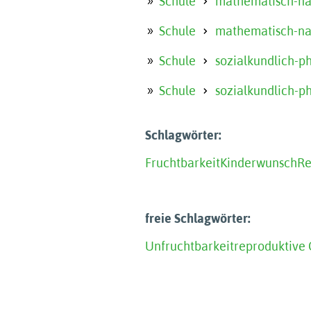
Schule
mathematisch-nat
Schule
mathematisch-nat
Schule
sozialkundlich-p
Schule
sozialkundlich-p
Schlagwörter:
Fruchtbarkeit
Kinderwunsch
Re
freie Schlagwörter:
Unfruchtbarkeit
reproduktive