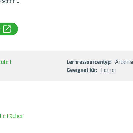
sischen
...
m
ufe I
Lernressourcentyp:
Arbeits
Geeignet für:
Lehrer
che Fächer