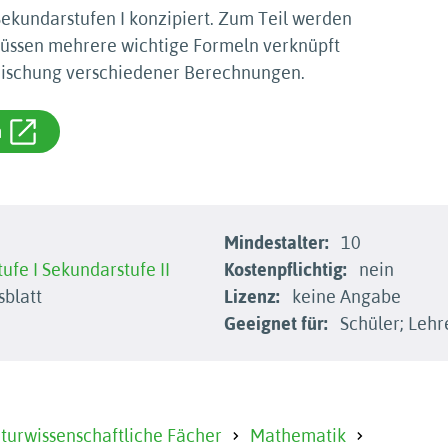
e Sekundarstufen I konzipiert. Zum Teil werden
üssen mehrere wichtige Formeln verknüpft
 Mischung verschiedener Berechnungen.
m
Mindestalter:
10
ufe I
Sekundarstufe II
Kostenpflichtig:
nein
sblatt
Lizenz:
keine Angabe
Geeignet für:
Schüler; Lehr
urwissenschaftliche Fächer
Mathematik