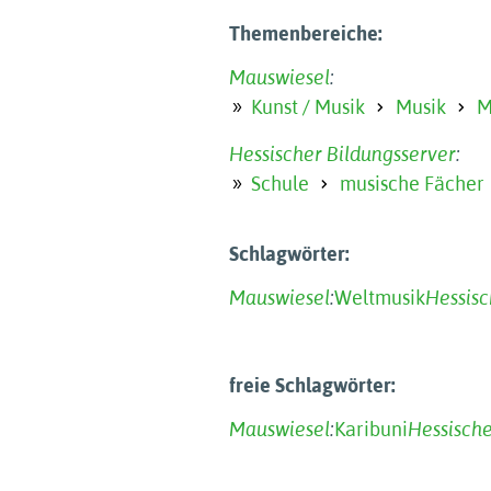
Themenbereiche:
Mauswiesel
:
Kunst / Musik
Musik
M
Hessischer Bildungsserver
:
Schule
musische Fächer
Schlagwörter:
Mauswiesel
:
Weltmusik
Hessisc
freie Schlagwörter:
Mauswiesel
:
Karibuni
Hessische