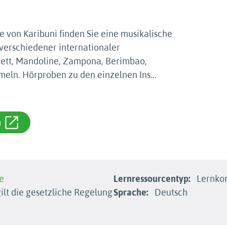
e von Karibuni finden Sie eine musikalische
erschiedener internationaler
rett, Mandoline, Zampona, Berimbao,
meln. Hörproben zu den einzelnen Ins
...
m
e
Lernressourcentyp:
Lernkon
ilt die gesetzliche Regelung
Sprache:
Deutsch