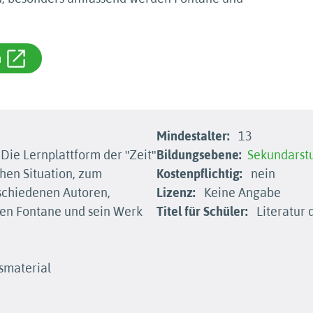
m
Mindestalter:
13
Die Lernplattform der ʺZeitʺ
Bildungsebene:
Sekundarstu
chen Situation, zum
Kostenpflichtig:
nein
schiedenen Autoren,
Lizenz:
Keine Angabe
en Fontane und sein Werk
Titel für Schüler:
Literatur 
smaterial