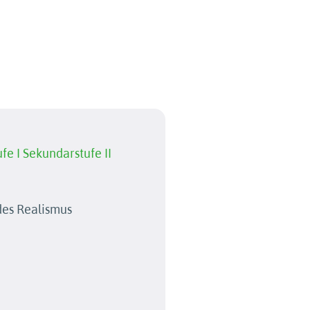
fe I
Sekundarstufe II
des Realismus