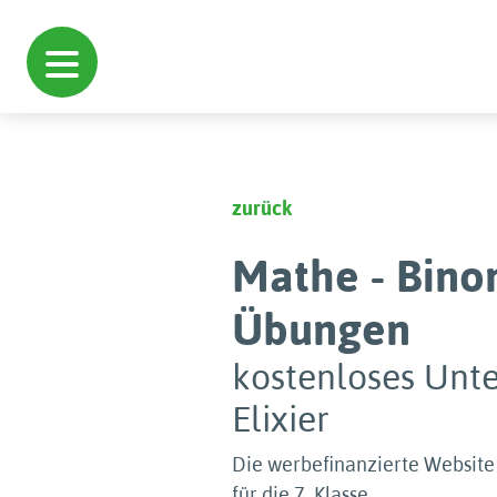
zurück
Mathe - Bino
Übungen
kostenloses Unte
Elixier
Die werbefinanzierte Websit
für die 7. Klasse.