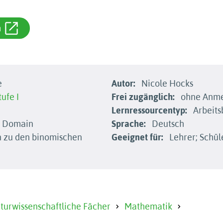
m
e
Autor:
Nicole Hocks
ufe I
Frei zugänglich:
ohne Anmel
Lernressourcentyp:
Arbeits
c Domain
Sprache:
Deutsch
zu den binomischen
Geeignet für:
Lehrer; Schül
urwissenschaftliche Fächer
Mathematik