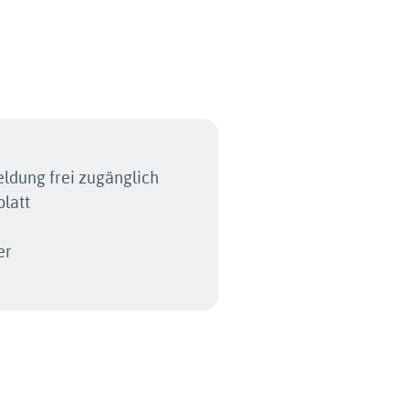
dung frei zugänglich
blatt
er