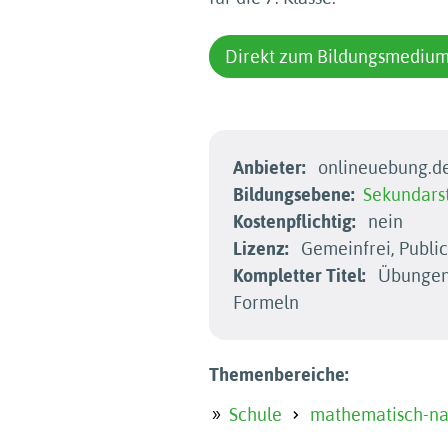
Direkt zum Bildungsmediu
Anbieter:
onlineuebung.d
Bildungsebene:
Sekundarst
Kostenpflichtig:
nein
Lizenz:
Gemeinfrei, Publi
Kompletter Titel:
Übungen 
Formeln
Themenbereiche:
Schule
mathematisch-nat