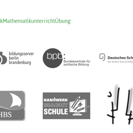
k
Mathematikunterricht
Übung