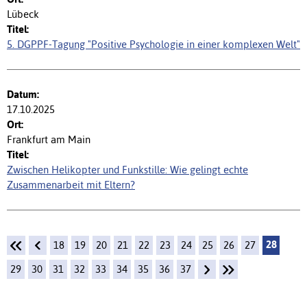
Lübeck
5. DGPPF-Tagung "Positive Psychologie in einer komplexen Welt"
17.10.2025
Frankfurt am Main
Zwischen Helikopter und Funkstille: Wie gelingt echte
Zusammenarbeit mit Eltern?
28
18
19
20
21
22
23
24
25
26
27
29
30
31
32
33
34
35
36
37