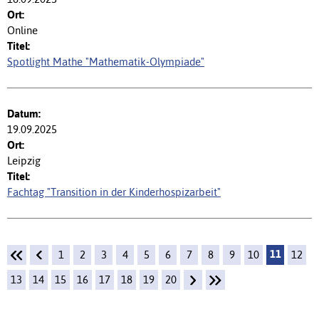
Online
Spotlight Mathe "Mathematik-Olympiade"
19.09.2025
Leipzig
Fachtag "Transition in der Kinderhospizarbeit"
11
1
2
3
4
5
6
7
8
9
10
12
13
14
15
16
17
18
19
20