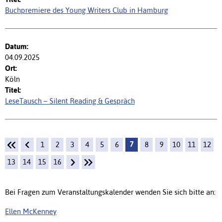
Buchpremiere des Young Writers Club in Hamburg
04.09.2025
Köln
LeseTausch – Silent Reading & Gespräch
7
1
2
3
4
5
6
8
9
10
11
12
13
14
15
16
Bei Fragen zum Veranstaltungskalender wenden Sie sich bitte an:
Ellen McKenney