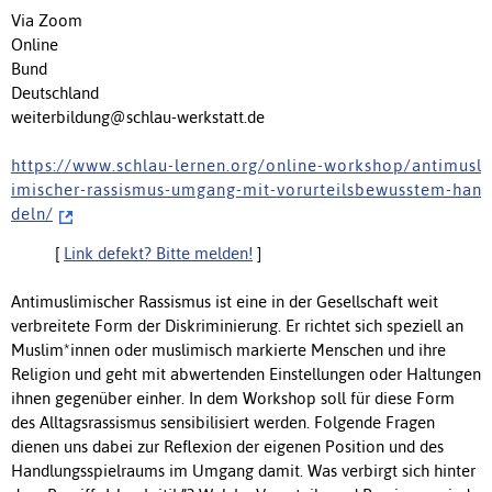
Via Zoom
Online
Bund
Deutschland
weiterbildung@schlau-werkstatt.de
h t t p s : / / w w w . s c h l a u - l e r n e n . o r g / o n l i n e - w o r k s h o p / a n t i m u s l
i m i s c h e r - r a s s i s m u s - u m g a n g - m i t - v o r u r t e i l s b e w u s s t e m - h a n
d e l n /
[
Link defekt? Bitte melden!
]
Antimuslimischer Rassismus ist eine in der Gesellschaft weit
verbreitete Form der Diskriminierung. Er richtet sich speziell an
Muslim*innen oder muslimisch markierte Menschen und ihre
Religion und geht mit abwertenden Einstellungen oder Haltungen
ihnen gegenüber einher. In dem Workshop soll für diese Form
des Alltagsrassismus sensibilisiert werden. Folgende Fragen
dienen uns dabei zur Reflexion der eigenen Position und des
Handlungsspielraums im Umgang damit. Was verbirgt sich hinter