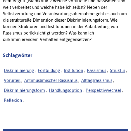
dem Begriff „Islamkritik”? Welche Vorurteile und Rassismen sind
weit verbreitet und welche habe ich selbst? Neben der
Selbstverortung und Verantwortungsübernahme geht es auch um
die strukturelle Dimension dieser Diskriminierungsform. Wie
können Strukturen und Institutionen in der Aufarbeitung von
Rassismus berücksichtigt werden? Was kann ich
diskriminierendem Verhalten entgegensetzen?
Schlagwörter
Diskriminierung
,
Fortbildung
,
Institution
,
Rassismus
,
Struktur
,
Vorurteil
,
Antimuslimischer Rassismus
,
Alltagsrassismus
,
Diskriminierungsform
,
Handlungsoption
,
Perspektivwechsel
,
Reflexion
,