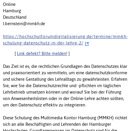
Online
Hamburg
Deutschland
l.bernstein@mmkh.de
h t t p s : / / h o c h s c h u l f o r u m d i g i t a l i s i e r u n g . d e / t e r m i n e / m m k h -
s c h u l u n g - d a t e n s c h u t z - i n - d e r - l e h r e - 2 /
[
Link defekt? Bitte melden!
]
Das Ziel ist es, die rechtlichen Grundlagen des Datenschutzes klar
und praxisorientiert zu vermitteln, um eine datenschutzkonforme
und sichere Gestaltung des Lehralltags zu gewährleisten. Erfahren
Sie, wie Sie die Datenschutzrechte und -pflichten im täglichen
Lehrbetrieb umsetzen können und worauf Sie bei der Führung
von Anwesenheitslisten oder in der Online-Lehre achten sollten,
um den Datenschutz effektiv zu integrieren.
Diese Schulung des Multimedia Kontor Hamburg (MMKH) richtet
sich an alle Beschäftigten und Lehrenden der Hamburger
Hochschulen. Grundlagenwissen im Datenschutz sind für die