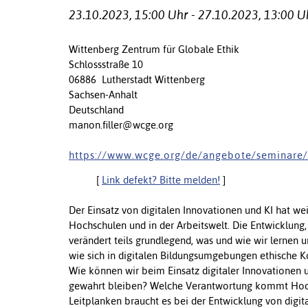
23.10.2023, 15:00 Uhr - 27.10.2023, 13:00 U
Wittenberg Zentrum für Globale Ethik
Schlossstraße 10
06886 Lutherstadt Wittenberg
Sachsen-Anhalt
Deutschland
manon.filler@wcge.org
h t t p s : / / w w w . w c g e . o r g / d e / a n g e b o t e / s e m i n a r e 
[
Link defekt? Bitte melden!
]
Der Einsatz von digitalen Innovationen und KI hat w
Hochschulen und in der Arbeitswelt. Die Entwicklung
verändert teils grundlegend, was und wie wir lernen 
wie sich in digitalen Bildungsumgebungen ethische 
Wie können wir beim Einsatz digitaler Innovationen 
gewahrt bleiben? Welche Verantwortung kommt Hoc
Leitplanken braucht es bei der Entwicklung von digi