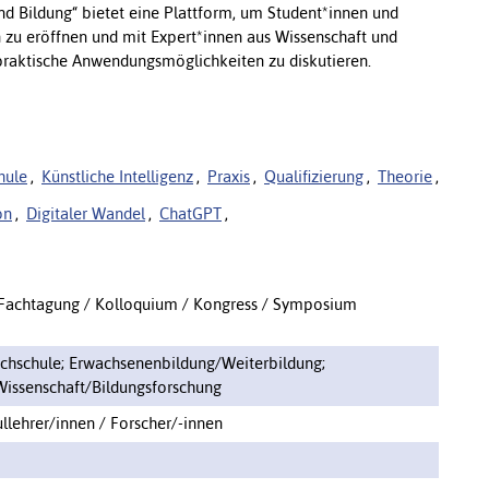
d Bildung“ bietet eine Plattform, um Student*innen und
 zu eröffnen und mit Expert*innen aus Wissenschaft und
praktische Anwendungsmöglichkeiten zu diskutieren.
hule
,
Künstliche Intelligenz
,
Praxis
,
Qualifizierung
,
Theorie
,
on
,
Digitaler Wandel
,
ChatGPT
,
 Fachtagung / Kolloquium / Kongress / Symposium
ochschule; Erwachsenenbildung/Weiterbildung;
Wissenschaft/Bildungsforschung
llehrer/innen / Forscher/-innen