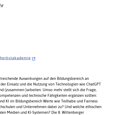
hr
/ h e r b s t a k a d e m i e
eitreichende Auswirkungen auf den Bildungsbereich an
, der Einsatz und die Nutzung von Technologien wie ChatGPT
und (zusammen-)arbeiten. Umso mehr stellt sich die Frage,
Kompetenzen und technische Fähigkeiten ergänzen sollten:
und KI im Bildungsbereich Werte wie Teilhabe und Fairness
hschulen und Unternehmen dabei zu? Und welche ethischen
talen Medien und KI-Systemen? Die 8. Wittenberger