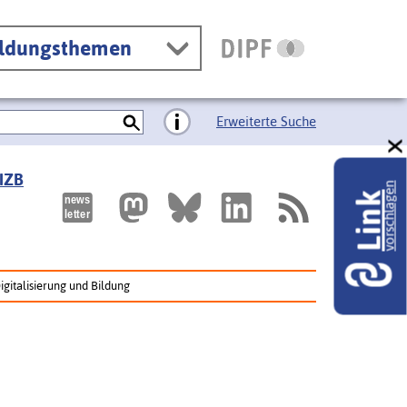
ildungsthemen
Erweiterte Suche
 IZB
vorschlagen
Link
gitalisierung und Bildung