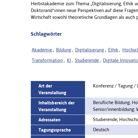
Herbstakademie zum Thema „Digitalisierung, Ethik un
Doktorand*innen neue Perspektiven auf diese Fragen
Wirtschaft sowohl theoretische Grundlagen als auch 
Schlagwörter
Akademie
,
Bildung
,
Digitalisierung
,
Ethik
,
Hochsc
Transformation
,
KI
,
Studierende
,
Digitale Innovati
Art der
Konferenz / Tagung /
Veranstaltung
Berufliche Bildung; H
Inhaltsbereich der
Senior/innenbildung; 
Veranstaltung
Studierende; Hochschu
Adressaten
Deutsch
Tagungssprache