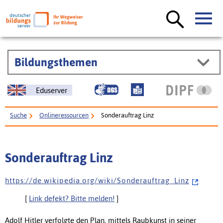
Bildungsthemen
Eduserver
Suche
Onlineressourcen
Sonderauftrag Linz
Sonderauftrag Linz
h t t p s : / / d e . w i k i p e d i a . o r g / w i k i / S o n d e r a u f t r a g _ L i n z
[
Link defekt? Bitte melden!
]
Adolf Hitler verfolgte den Plan, mittels Raubkunst in seiner