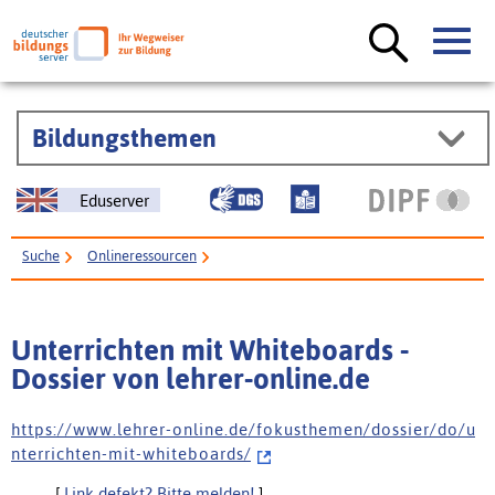
Bildungsthemen
Eduserver
Suche
Onlineressourcen
Unterrichten mit Whiteboards - Dossier von lehrer-online.de
Unterrichten mit Whiteboards -
Dossier von lehrer-online.de
h t t p s : / / w w w . l e h r e r - o n l i n e . d e / f o k u s t h e m e n / d o s s i e r / d o / u
n t e r r i c h t e n - m i t - w h i t e b o a r d s /
[
Link defekt? Bitte melden!
]