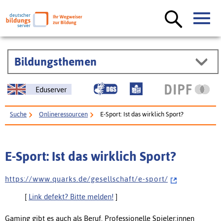
Bildungsthemen
Eduserver
Suche
Onlineressourcen
E-Sport: Ist das wirklich Sport?
E-Sport: Ist das wirklich Sport?
h t t p s : / / w w w . q u a r k s . d e / g e s e l l s c h a f t / e - s p o r t /
[
Link defekt? Bitte melden!
]
Gaming gibt es auch als Beruf. Professionelle Spieler:innen