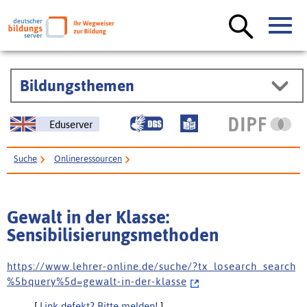
Bildungsthemen
Eduserver
Suche
Onlineressourcen
Gewalt in der Klasse: Sensibilisierungsmethoden
Gewalt in der Klasse:
Sensibilisierungsmethoden
h t t p s : / / w w w . l e h r e r - o n l i n e . d e / s u c h e / ? t x _ l o s e a r c h _ s e a r c h
% 5 b q u e r y % 5 d = g e w a l t - i n - d e r - k l a s s e
[
Link defekt? Bitte melden!
]