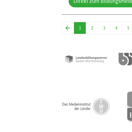
Direkt zum Bildungsmed
1
2
3
4
5