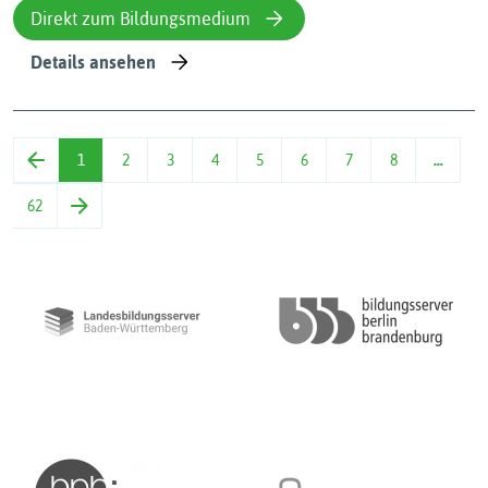
Direkt zum Bildungsmedium
Details ansehen
1
2
3
4
5
6
7
8
…
62