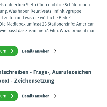
els entdecken Steffi Chita und ihre Schülerinnen
g. Was haben Relativsatz, Infinitivgruppe,
t zu tun und was die wörtliche Rede?
.Die Mediabox umfasst 25 Stationen:Info: American
- wie passt das zusammen?, Film: Wozu braucht man
ium
Details ansehen
tschreiben - Frage-, Ausrufezeichen
box) - Zeichensetzung
ium
Details ansehen