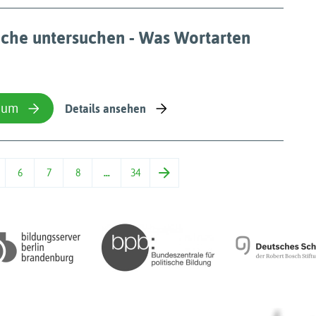
ache untersuchen - Was Wortarten
ium
Details ansehen
6
7
8
…
34