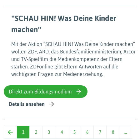
ʺSCHAU HIN! Was Deine Kinder
machenʺ
Mit der Aktion ʺSCHAU HIN! Was Deine Kinder machenʺ
wollen ZDF, ARD, das Bundesfamilienministerium, Arcor
und TV-Spielfilm die Medienkompetenz der Eltern
stärken. ZDFonline gibt Eltern Antworten auf die
wichtigsten Fragen zur Medienerziehung.
Direkt zum Bildungsmedium
Details ansehen
1
2
3
4
5
6
7
8
…