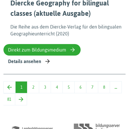
Diercke Geography for bilingual
classes (aktuelle Ausgabe)
Die Reihe aus dem Diercke-Verlag für den bilingualen
Geographieunterricht (2020)
Direkt zum Bildungsmedium
Details ansehen
1
2
3
4
5
6
7
8
…
81