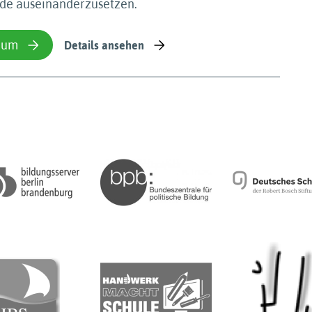
de auseinanderzusetzen.
ium
Details ansehen