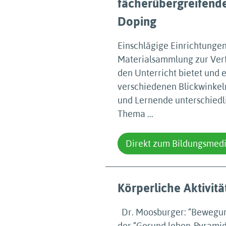
fächerübergreifend
Doping
Einschlägige Einrichtungen
Materialsammlung zur Verf
den Unterricht bietet und 
verschiedenen Blickwinke
und Lernende unterschiedli
Thema ...
Direkt zum Bildungsmed
Körperliche Aktivitä
Dr. Moosburger: “Bewegung 
der “Gesund leben-Pyramide