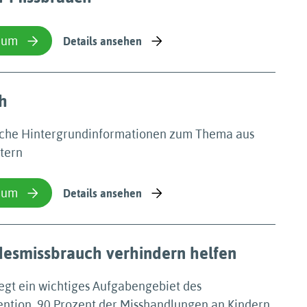
ium
Details ansehen
h
ische Hintergrundinformationen zum Thema aus
ttern
ium
Details ansehen
desmissbrauch verhindern helfen
iegt ein wichtiges Aufgabengebiet des
ention. 90 Prozent der Misshandlungen an Kindern