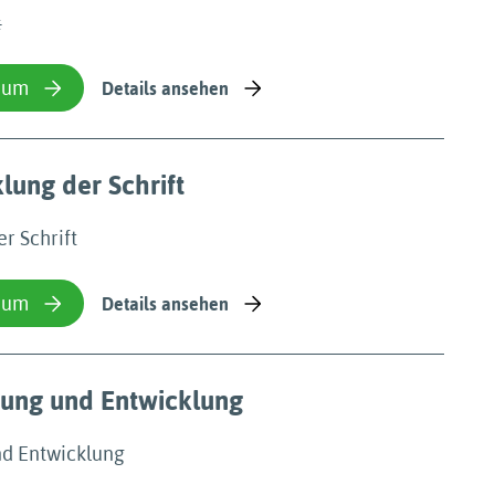
☼
ium
Details ansehen
klung der Schrift
er Schrift
ium
Details ansehen
rung und Entwicklung
nd Entwicklung