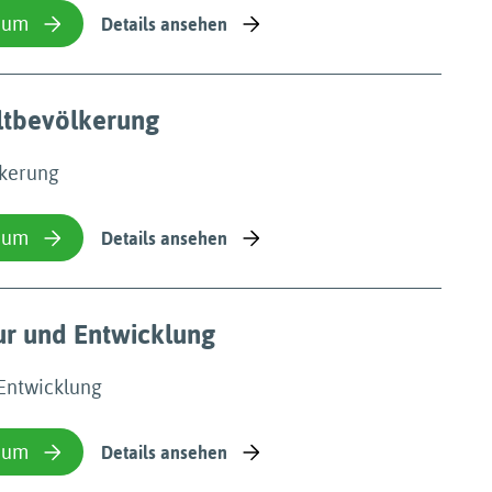
ium
Details ansehen
ltbevölkerung
lkerung
ium
Details ansehen
ur und Entwicklung
 Entwicklung
ium
Details ansehen