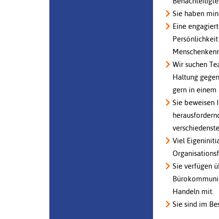
Benachteiligte
Sie haben mind
Eine engagiert
Persönlichkeit
Menschenkenntn
Wir suchen Tea
Haltung gegen
gern in einem
Sie beweisen I
herausfordern
verschiedenst
Viel Eigeniniti
Organisationsfä
Sie verfügen 
Bürokommunika
Handeln mit.
Sie sind im Be