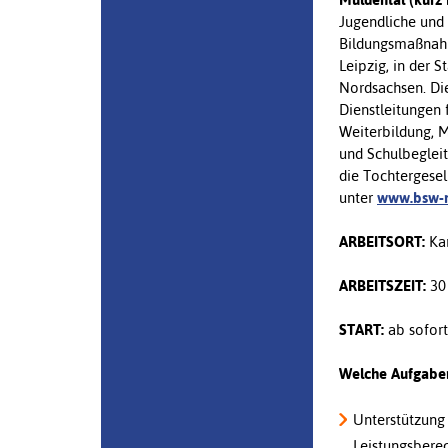
Jugendliche und
Bildungsmaßnahm
Leipzig, in der 
Nordsachsen. Die
Dienstleitungen 
Weiterbildung, 
und Schulbegleit
die Tochtergese
unter
www.bsw-m
ARBEITSORT:
Kar
ARBEITSZEIT:
30
START:
ab sofort
Welche Aufgabe
Unterstützung
Leistungsbere