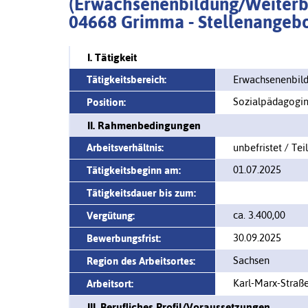
(Erwachsenenbildung/Weiterbil
04668 Grimma - Stellenangebo
I. Tätigkeit
Tätigkeitsbereich:
Erwachsenenbild
Sozialpädagogi
Position:
II. Rahmenbedingungen
Arbeitsverhältnis:
unbefristet / Teil
01.07.2025
Tätigkeitsbeginn am:
Tätigkeitsdauer bis zum:
ca. 3.400,00
Vergütung:
30.09.2025
Bewerbungsfrist:
Sachsen
Region des Arbeitsortes:
Karl-Marx-Straß
Arbeitsort:
III. Berufliches Profil/Voraussetzungen