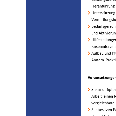
Heranführung 
Unterstützung
Vermittlungs
bedarfsgerecht
und Aktivieru
Hilfestellunge
Kriseninterven
Aufbau und Pfl
Ämtern, Prakt
Voraussetzungen 
Sie sind Diplo
Arbeit, einen 
vergleichbare 
Sie besitzen 