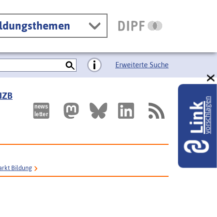
ildungsthemen
Erweiterte Suche
 IZB
vorschlagen
Link
arkt Bildung