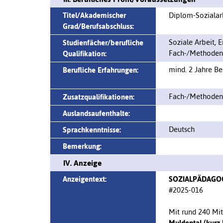
Titel/Akademischer
Diplom-Sozialar
Grad/Berufsabschluss:
Soziale Arbeit, 
Studienfächer/berufliche
Fach-/Methodenk
Qualifikation:
mind. 2 Jahre Be
Berufliche Erfahrungen:
Fach-/Methodenk
Zusatzqualifikationen:
Auslandsaufenthalte:
Deutsch
Sprachkenntnisse:
Bemerkung:
IV. Anzeige
Anzeigentext:
SOZIALPÄDAGO
#2025-016
Mit rund 240 Mi
Muldental (kurz