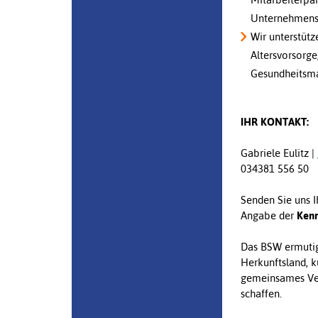
Unternehmensv
Wir unterstütz
Altersvorsorg
Gesundheitsm
IHR KONTAKT:
Gabriele Eulitz |
034381 556 50
Senden Sie uns 
Angabe der
Kenn
Das BSW ermutigt
Herkunftsland, k
gemeinsames Ver
schaffen.