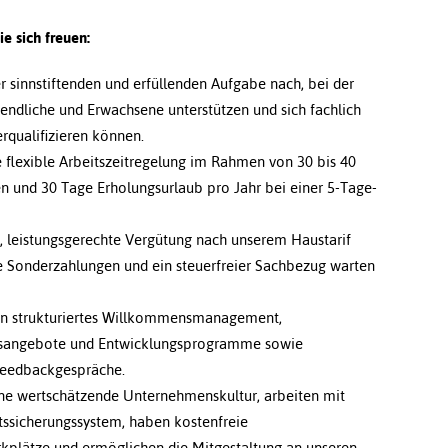
e sich freuen:
r sinnstiftenden und erfüllenden Aufgabe nach, bei der
gendliche und Erwachsene unterstützen und sich fachlich
erqualifizieren können.
 flexible Arbeitszeitregelung im Rahmen von 30 bis 40
 und 30 Tage Erholungsurlaub pro Jahr bei einer 5-Tage-
e, leistungsgerechte Vergütung nach unserem Haustarif
he Sonderzahlungen und ein steuerfreier Sachbezug warten
ein strukturiertes Willkommensmanagement,
gsangebote und Entwicklungsprogramme sowie
Feedbackgespräche.
ine wertschätzende Unternehmenskultur, arbeiten mit
tssicherungssystem, haben kostenfreie
rkplätze und ermöglichen die Mitgestaltung an unseren