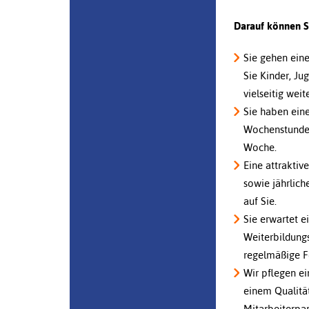
Darauf können Si
Sie gehen eine
Sie Kinder, Ju
vielseitig weit
Sie haben eine
Wochenstunden
Woche.
Eine attraktiv
sowie jährlic
auf Sie.
Sie erwartet 
Weiterbildun
regelmäßige 
Wir pflegen e
einem Qualitä
Mitarbeiterpa