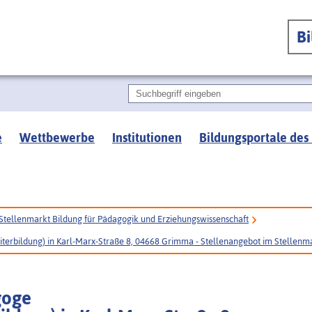
B
e
Wettbewerbe
Institutionen
Bildungsportale des
Stellenmarkt Bildung für Pädagogik und Erziehungswissenschaft
erbildung) in Karl-Marx-Straße 8, 04668 Grimma - Stellenangebot im Stellenm
goge