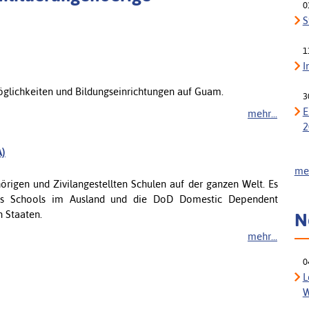
0
S
1
I
öglichkeiten und Bildungseinrichtungen auf Guam.
3
E
mehr...
2
A)
meh
örigen und Zivilangestellten Schulen auf der ganzen Welt. Es
ts Schools im Ausland und die DoD Domestic Dependent
 Staaten.
N
mehr...
0
L
W