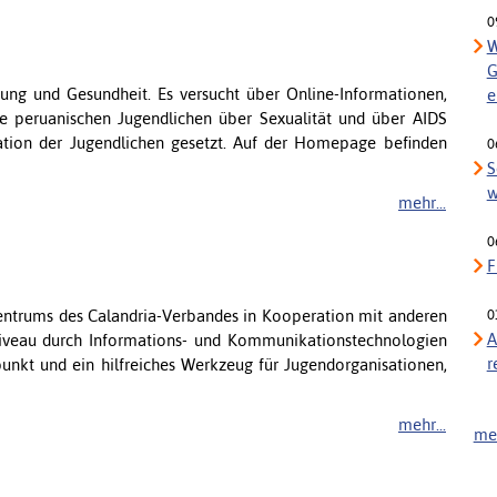
0
W
G
ldung und Gesundheit. Es versucht über Online-Informationen,
e
ie peruanischen Jugendlichen über Sexualität und über AIDS
ation der Jugendlichen gesetzt. Auf der Homepage befinden
0
S
w
mehr...
0
F
szentrums des Calandria-Verbandes in Kooperation mit anderen
0
A
Niveau durch Informations- und Kommunikationstechnologien
r
ffpunkt und ein hilfreiches Werkzeug für Jugendorganisationen,
mehr...
meh