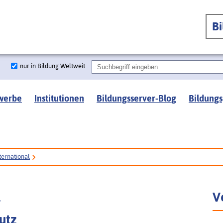
B
nur in Bildung Weltweit
werbe
Institutionen
Bildungsserver-Blog
Bildungs
ternational
l
V
utz