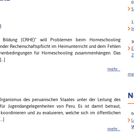
0
S
1
)
I
che Bildung (CRHE)" will Problemen beim Homeschooling
3
nder Rechenschaftspflicht im Heimunterricht und dem Fehlen
E
Rahmenbedingungen für Homeschooling zusammenhängen. Das
2
..]
mehr...
meh
N
Organismus des peruanischen Staates unter der Leitung des
 für Jugendangelegenheiten von Peru. Es ist damit betraut,
 koordinieren und zu evaluieren, welche sich im öffentlichen
0
..]
L
W
mehr...